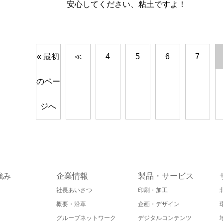
安心してください、粘土ですよ！
« 最初
≪
4
5
6
7
のペー
ジへ
強み
企業情報
製品・サービス
社長あいさつ
印刷・加工
概要・沿革
企画・デザイン
グループネットワーク
デジタルコンテンツ