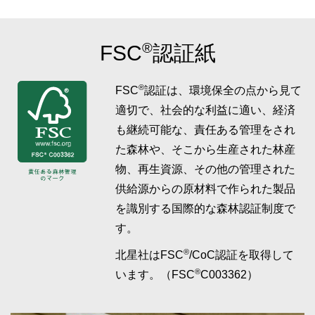
®
FSC
認証紙
®
FSC
認証は、環境保全の点から見て
適切で、社会的な利益に適い、経済
も継続可能な、責任ある管理をされ
た森林や、そこから生産された林産
物、再生資源、その他の管理された
供給源からの原材料で作られた製品
を識別する国際的な森林認証制度で
す。
®
北星社はFSC
/CoC認証を取得して
®
います。（FSC
C003362）