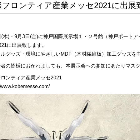
際フロンティア産業メッセ2021に出展
日(木)・9月3日(金)に神戸国際展示場１・２号館（神戸ポー
021に出展致します。
リルグッズ・環境にやさしいMDF（木材繊維板）加工グッズを
場者の皆様におかれましても、本展示会への参加にあたりマス
ロンティア産業メッセ2021
://www.kobemesse.com/