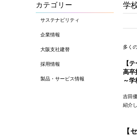
学
カテゴリー
サステナビリティ
企業情報
多く
大阪支社建替
【テ
採用情報
高卒
製品・サービス情報
～学
吉田
紹介
【