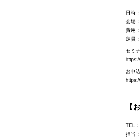
日時：
会場：
費用
定員：
セミ
https:
お申込
https:
【
TEL：0
担当：