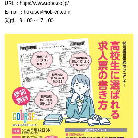
URL：https://www.robo.co.jp/
E-mail：hokusei@job-en.com
受付：9：00～17：00